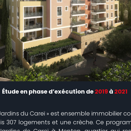
Étude en phase d’exécution de
2019
à
2021
 Jardins du Careï » est ensemble immobilier 
rtis 307 logements et une crèche. Ce progra
 Jardins de Careï à Menton, quartier qui re